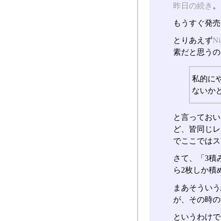
昨日の続き
。
もうすぐ発売
とりあえず
N
素だと思うの
私的に
ないか
と言っておい
ど、皆同じレ
でここではス
さて、「3積
ら2枚しか積
まあそういう
が、その時の
というわけで