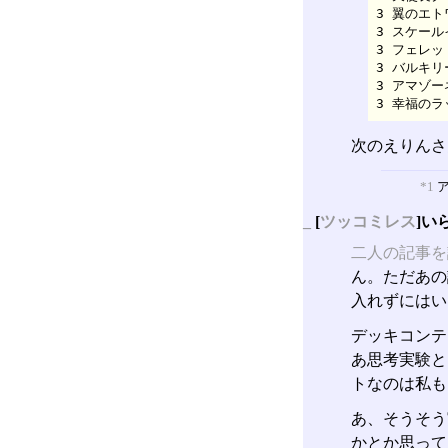
3 翼のエトワ
3 スケールイ
3 フェレット
3 バルキリー
3 アマゾーネ
3 幸福のラッ
次のえりんさ
*1
ア
_
[
ツッコミレス
]い
二人の記事を
ん。ただあの
入れずにはい
デッキコンテ
あ思考実験と
トなのは私も
あ、そうそう
かとか思って