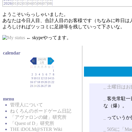
2026|
01
|
02
|
03
|
04
|
05
|
06
|
07
|
08
|
ようこそいらっしゃいました。
あなたは今日人目、合計人目のお客様です（ちなみに昨日は
よろしければツッコミに足跡等を残していって下さいな。
← skypeやってます。
calendar
2003年
前
次
2月
日
月
火
水
木
金
土
1
2
3
4
5
6
7
8
9
10
11
12
13
14
15
16
17
18
19
20
21
22
23
24
25
26
27
28
_
土曜日はお
_
客先常駐一
menu
管理人について
な（爆）。
ねくろんのボードゲーム日記
「アヴァロンの鍵」研究所
_
っていうか
「Quest of D」研究所
_
505iに「Mac
THE iDOLM@STER Wiki