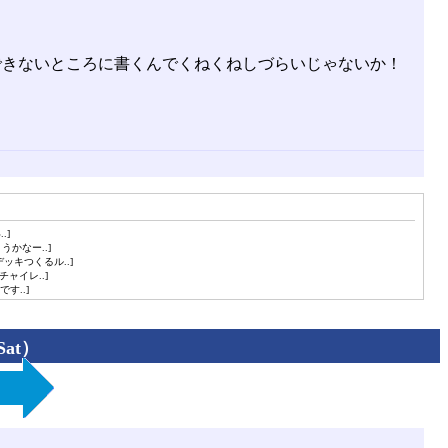
できないところに書くんでくねくねしづらいじゃないか！
.]
かなー..]
キつくるル..]
ャイレ..]
す..]
Sat）