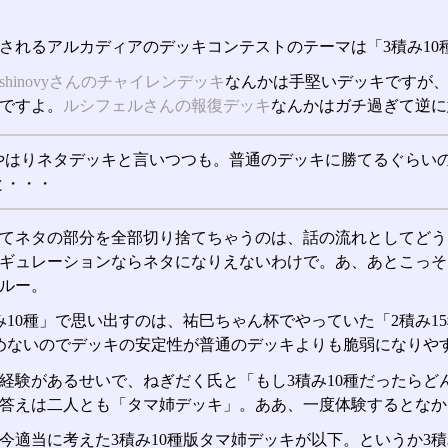
されるアルカディアのデッキコンテストのテーマは「3積み10
ishinovyさんのチャイレンデッキ
なんかは手堅いデッキですが
ですよ。
ルシフェルさんの報復デッキ
なんかはガチ過ぎて逆に
やはりネタデッキと言いつつも。普通のデッキに勝てるぐらい
と・・・
てネタの部分を全部切り捨てちゃうのは、話の流れとしてどうよ？
ギュレーションならネタになりえないわけで。あ、あとこっそり
ルー。
み10種」で思い出すのは、祐巳ちゃん杯でやっていた「2積み
めないのでデッキの安定性が普通のデッキよりも脆弱になりや
経験があるせいで、ねぎだく氏と「もし3積み10種だったら
答えは二人とも「タマ姉デッキ」。ああ、一度体験するとなか
今適当に考えた3積み10種版タマ姉デッキが以下。というか3積