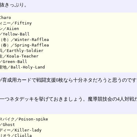
抜きっぷり。
aro

ニー／Fiftiny

／Aiien

ellow-Ball

冬）／Winter-Rafflea

春）／Spring-Rafflea

Earthly-Soldier

Koala-Teacher

reen-Ball

地／Ball-Holy-Land
が育成用カードで戦闘支援0枚なら十分ネタだろうと思うのです
一つネタデッキを挙げておきましょう。魔導競技会の4人対戦
パイク／Poison-spike

Ghost

ィー／Killer-lady

オラ／Cliolla
