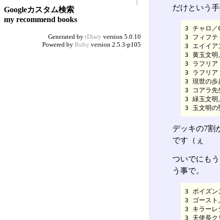
だけという手
Googleカスタム検索
my recommend books
3 チャロ／Ch
Generated by
tDiary
version 5.0.10
3 フィフティ
Powered by
Ruby
version 2.5.3-p105
3 エイイアン
3 黄玉文明／Y
3 ラフリア（
3 ラフリア（
3 現世の歩兵／
3 コアラ先生／
3 緑玉文明／G
3 玉文明の聖
デッキの7割
です（ぇ
ついでにもう
う事で。
3 ポイズンス
3 ゴースト／
3 キラーレデ
3 天使長クリ