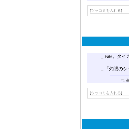
[
ツッコミを入れる
]
_
Fate。タ
_
「灼眼のシ
*1
高
[
ツッコミを入れる
]