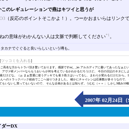
かこのレギュレーションで燕はキツイと思うが
O3
（反応のポイントそこかよ！）。つーかおまいらはリンク
*1
ねの意味がわかんない人は文脈で判断してください
。
タカナでぐぐると良いらしいという噂も。
[
ツッコミを入れる
]
なご高名な方からトラバ頂き驚いております。感謝ですm(_ _)m アルカディアに書いてあったなぁとい.
か。 アヴァ研メンバーならもうおいらが何を考えているかわかるだろうけど。 今日の日記のネタにしよう
雀だけどな。（ぉ まぁ普通に使うデッキでも雀３燕２はいってるし、まわりが変わるだけだから。デッ
んへのトラックバック経由でここへ辿りつきました。 確かにチャイレンは応募数が多そうなので、 チ
てもいないし買ってもいないので、 そんな企画があるとは知らず。うむむ（＝＝； しかし3積み10種で
2007年 02月24日（
イダーDX