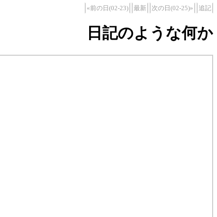
«前の日(02-23)
最新
次の日(02-25)»
追記
日記のような何か