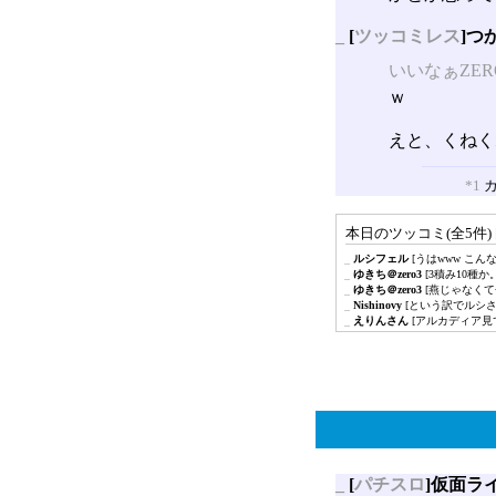
_
[
ツッコミレス
]つ
いいなぁZER
ｗ
えと、くねく
*1
カ
本日のツッコミ(全5件) 
_
ルシフェル
[うはwww こん
_
ゆきち＠zero3
[3積み10種
_
ゆきち＠zero3
[燕じゃなくて
_
Nishinovy
[という訳でルシさ
_
えりんさん
[アルカディア見
_
[
パチスロ
]仮面ラ