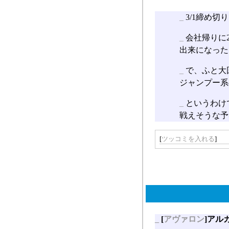
_
3/1締め
_
会社帰りに
出来になった
_
で、ふと大
ジャンプー系
_
というわけ
戦えそうな予
[
ツッコミを入れる
]
_
[
アヴァロン
]アル