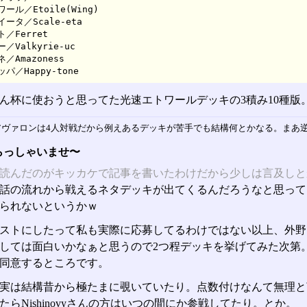
ール／Etoile(Wing)

ータ／Scale-eta

／Ferret

／Valkyrie-uc

／Amazoness

パ／Happy-tone
ん杯に使おうと思ってた光速エトワールデッキの3積み10種版
ヴァロンは4人対戦だから例えあるデッキが苦手でも結構何とかなる。まあ
らっしゃいませ〜
読んだのがキッカケで記事を書いたわけだから少しは言及しと
話の流れから戦えるネタデッキが出てくるんだろうなと思って
られないというかｗ
ストにしたって私も実際に応募してるわけではない以上、外野
しては面白いかなぁと思うので2つ程デッキを挙げてみた次第
同意するところです。
実は結構昔から極たまに覗いていたり。点数付けなんて無理と
たらNishinovyさんの方はいつの間にか参戦してたり。とか。