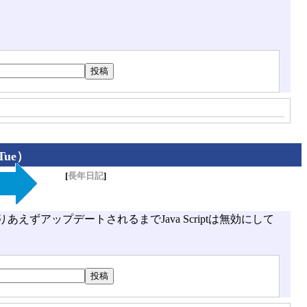
Tue）
[
長年日記
]
りあえずアップデートされるまでJava Scriptは無効にして