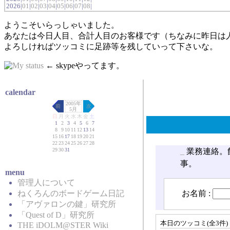
2026|
01
|
02
|
03
|
04
|
05
|
06
|
07
|
08
|
ようこそいらっしゃいました。
あなたは今日人目、合計人目のお客様です（ちなみに昨日は
よろしければツッコミに足跡等を残していって下さいな。
← skypeやってます。
calendar
2005年
前
次
5月
日
月
火
水
木
金
土
1
2
3
4
5
6
7
8
9
10
11
12
13
14
15
16
17
18
19
20
21
22
23
24
25
26
27
28
29
30
31
_
業務連絡。飲
事。
menu
管理人について
お名前 :
ねくろんのボードゲーム日記
「アヴァロンの鍵」研究所
「Quest of D」研究所
本日のツッコミ(全3件) 
THE iDOLM@STER Wiki