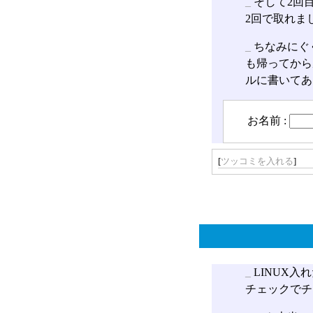
_
そして2回
2回で取れま
_
ちなみにぐ
も帰ってから
ルに書いてあり
お名前 :
[
ツッコミを入れる
]
_
LINUX入
チェックでチ