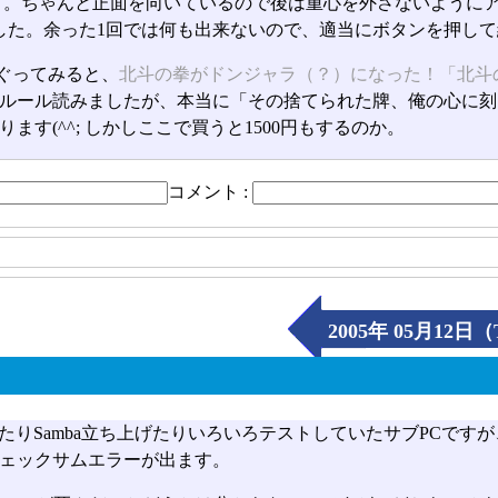
目。ちゃんと正面を向いているので後は重心を外さないようにア
した。余った1回では何も出来ないので、適当にボタンを押し
ぐってみると、
北斗の拳がドンジャラ（？）になった！「北斗
ルール読みましたが、本当に「その捨てられた牌、俺の心に刻
ます(^^; しかしここで買うと1500円もするのか。
コメント :
2005年 05月12日（
れたりSamba立ち上げたりいろいろテストしていたサブPCですが、
ェックサムエラーが出ます。