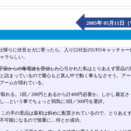
2005年 05月11日
社帰りに伏見セガに寄ったら、入り口付近のUFOキャッチャ
ャラらしい。
宇宙からの毒電波を受信した
心引かれた私はとりあえず景品の
と詰まっているので重心もど真ん中で動く事もなさそう。アー
アームが揺れている。
取れる。1回／200円とあるから計400円必要か。しかし最近
し…という事でちょっと弱気に3回／500円を選択。
。この手の景品は最初は斜めに配置されているので、とりあえ
不可能になるので慎重に…何とか成功。