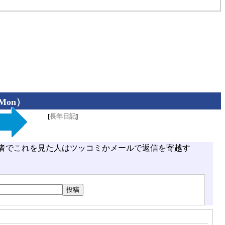
（Mon）
[
長年日記
]
者でこれを見た人はツッコミかメールで返信を寄越す