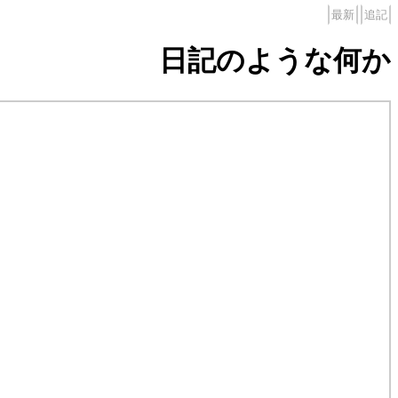
最新
追記
日記のような何か