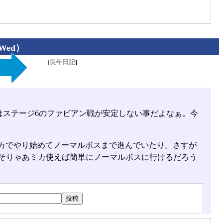
（Wed）
[
長年日記
]
はステージ6のファビアン戦が安定しない事だよなぁ。今
カでやり始めてノーマルボスまで進んでいたり。さすが
 …そりゃあミカ使えば簡単にノーマルボスに行けるだろう