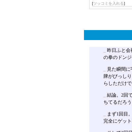
[
ツッコミを入れる
]
_
昨日ふと会
の拳のドンジ
_
見た瞬間に
牌がびっしり
らしただけで
_
結論。2回で
ちてるだろう
_
まず1回目
完全にゲット