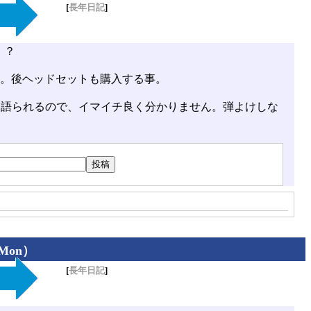
[
長年日記
]
！？
な。後ヘッドセットも購入する事。
に語られるので、イマイチ良く分かりません。弾よけしな
（Mon）
[
長年日記
]