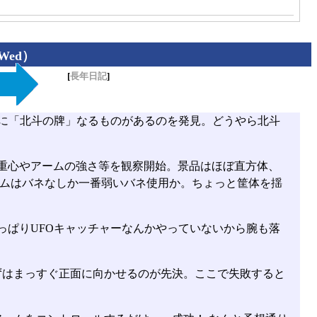
（Wed）
[
長年日記
]
ーに「北斗の牌」なるものがあるのを発見。どうやら北斗
重心やアームの強さ等を観察開始。景品はほぼ直方体、
ムはバネなしか一番弱いバネ使用か。ちょっと筐体を揺
さっぱりUFOキャッチャーなんかやっていないから腕も落
ずはまっすぐ正面に向かせるのが先決。ここで失敗すると