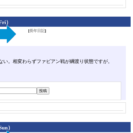
Fri）
[
長年日記
]
ない。相変わらずファビアン戦が綱渡り状態ですが。
Sun）