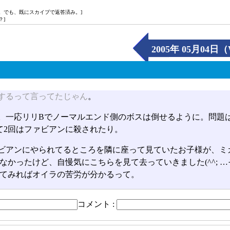
。でも、既にスカイプで返答済み。]
？]
2005年 05月04日
するって言ってたじゃん
。
。一応リリBでノーマルエンド側のボスは倒せるように。問題
て2回はファビアンに殺されたり。
ビアンにやられてるところを隣に座って見ていたお子様が、ミ
なかったけど、自慢気にこちらを見て去っていきました(^^;
てみればオイラの苦労が分かるって。
コメント :