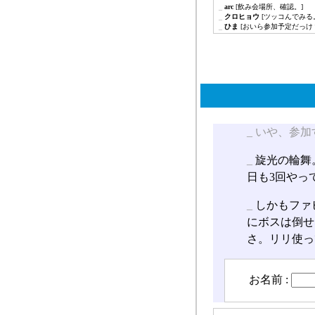
_
arc
[飲み会場所、確認。]
_
クロヒョウ
[ツッコんでみる
_
ひま
[おいら参加予定だっけ
_
いや、参加
_
旋光の輪舞
日も3回やっ
_
しかもファ
にボスは倒せ
さ。リリ使っ
お名前 :