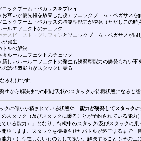
ソニックブーム・ペガサスをプレイ
（お互いが優先権を放棄した後）ソニックブーム・ペガサスを
ソニックブーム・ペガサスの誘発型能力が誘発（ただしこの時
ルールエフェクトのチェック
カオスビースト・グリフィン
とソニックブーム・ペガサスが同
ルが発生
バトルの解決
再度ルールエフェクトのチェック
（新しいルールエフェクトの発生も誘発型能力の誘発もない事
スの誘発型能力がスタックに乗る
なるわけです。
発生から解決までの間は現状のスタックが待機状態になると総
スタックに何かが積まれている状態や、
能力が誘発してスタックに
そのスタック（及びスタックに乗ることが予約されている能力）
れている能力）」となり、待機中のスタック(及びスタックに乗
を開始します。スタックを待機させたバトルが終了するまで、待
る能力）は存在しないものとして扱い、解決することもその上