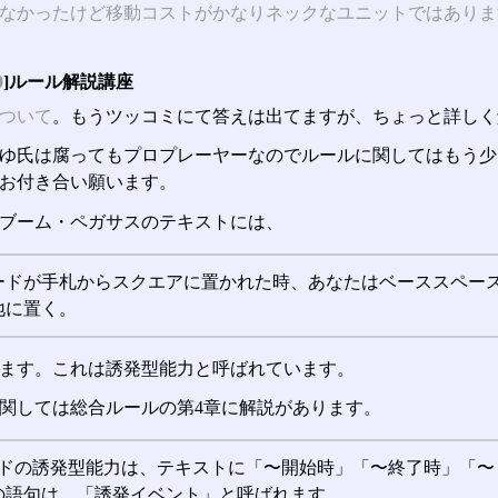
なかったけど移動コストがかなりネックなユニットではありま
0
]ルール解説講座
ついて
。もうツッコミにて答えは出てますが、ちょっと詳しく
ゆ氏は腐ってもプロプレーヤーなのでルールに関してはもう少
お付き合い願います。
ブーム・ペガサスのテキストには、
ードが手札からスクエアに置かれた時、あなたはベーススペー
地に置く。
ます。これは誘発型能力と呼ばれています。
関しては総合ルールの第4章に解説があります。
カードの誘発型能力は、テキストに「〜開始時」「〜終了時」「
の語句は、「誘発イベント」と呼ばれます。