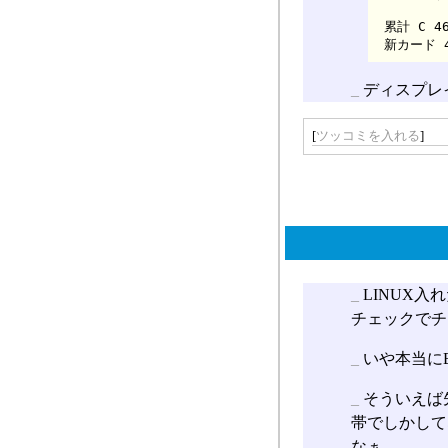
 累計 C 46枚(36.51%) UC 48枚(38.10%) R 30枚(23.81%) VR 1枚(0.79%) SR 1枚(0.79%)

_
ディスプレ
[
ツッコミを入れる
]
_
LINUX入
チェックでチ
_
いや本当に
_
そういえば
帯でしかして
なぁ。