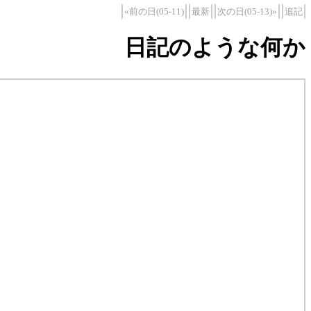
«前の日(05-11)
最新
次の日(05-13)»
追記
日記のような何か