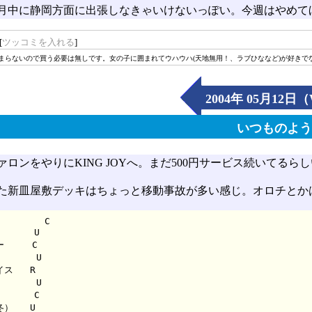
月中に静岡方面に出張しなきゃいけないっぽい。今週はやめて
[
ツッコミを入れる
]
まらないので買う必要は無しです。女の子に囲まれてウハウハ(天地無用！、ラブひななど)が好きでない
2004年 05月12日
いつものよ
ロンをやりにKING JOYへ。まだ500円サービス続いてるら
た新皿屋敷デッキはちょっと移動事故が多い感じ。オロチとか
        C

     U

    C

     U

   R

     U

     C

   U
