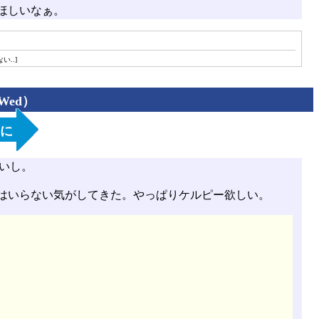
ほしいなぁ。
..]
（Wed）
うに
しいし。
はいらない気がしてきた。やっぱりケルピー欲しい。