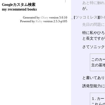
あと特に触れ
Googleカスタム検索
が。
my recommend books
_
[
ツッコミレス
][
D-
Generated by
tDiary
version 5.0.10
Powered by
Ruby
version 2.5.3-p105
先日の問題に
特に私やひろ
と長文ですが
さてソニック
このカ
主の墓
と書いてあり
誘発型能力に
１. 
これら