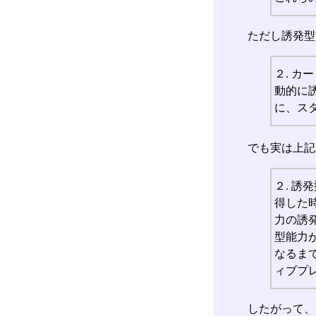
ただし誘発型
２. 
動的に
に、ス
でも実は上記
２. 
得した
力の誘
型能力
なるま
ィブプ
したがって、