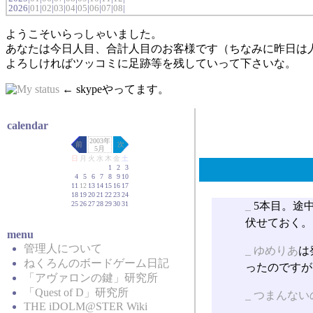
2026|
01
|
02
|
03
|
04
|
05
|
06
|
07
|
08
|
ようこそいらっしゃいました。
あなたは今日人目、合計人目のお客様です（ちなみに昨日は
よろしければツッコミに足跡等を残していって下さいな。
← skypeやってます。
calendar
2003年
前
次
5月
日
月
火
水
木
金
土
1
2
3
4
5
6
7
8
9
10
11
12
13
14
15
16
17
18
19
20
21
22
23
24
25
26
27
28
29
30
31
_
5本目。途
伏せておく。
menu
管理人について
_
ゆめりあ
は
ねくろんのボードゲーム日記
ったのですが
「アヴァロンの鍵」研究所
「Quest of D」研究所
_
つまんない
THE iDOLM@STER Wiki