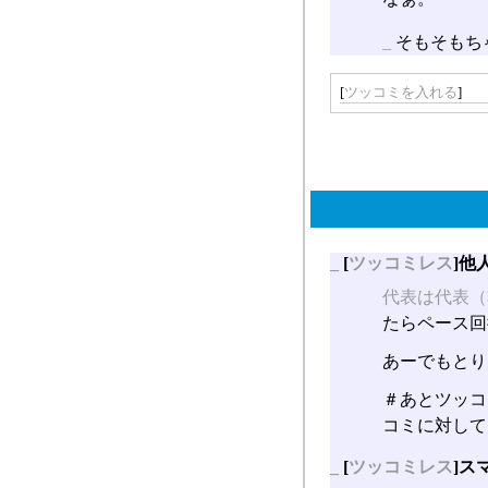
_
そもそもち
[
ツッコミを入れる
]
_
[
ツッコミレス
]他
代表は代表（
たらペース回
あーでもとり
＃あとツッコ
コミに対して
_
[
ツッコミレス
]ス