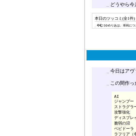
_
どうやら今
本日のツッコミ(全1件) 
_
やむ
[ゆめりあは、単純につ
_
今日はアヴァ
_
この間作っ
AI       
ジャンプー  
ストラグラー 
攻撃強化    
ディスプレイス
脆弱の沼    
ベビドーラ  
ラフリア（冬）