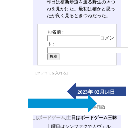
昨日は横断歩道を渡る野生のきつ
ねを見かけた。最初は猫かと思っ
たが良く見るときつねだった。
お名前 :
コメン
ト :
[
ツッコミを入れる
]
2023年 02月14日
（Tue）
[
長年日記
]
_
[
ボードゲーム
]土日はボードゲーム三昧
土曜日はシンファクでカヴェル