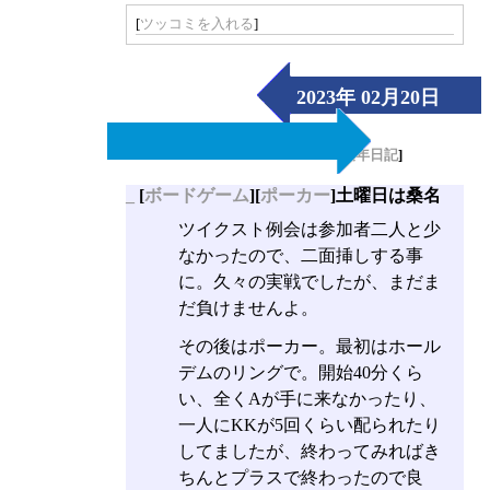
[
ツッコミを入れる
]
2023年 02月20日
（Mon）
[
長年日記
]
_
[
ボードゲーム
][
ポーカー
]土曜日は桑名
ツイクスト例会は参加者二人と少
なかったので、二面挿しする事
に。久々の実戦でしたが、まだま
だ負けませんよ。
その後はポーカー。最初はホール
デムのリングで。開始40分くら
い、全くAが手に来なかったり、
一人にKKが5回くらい配られたり
してましたが、終わってみればき
ちんとプラスで終わったので良