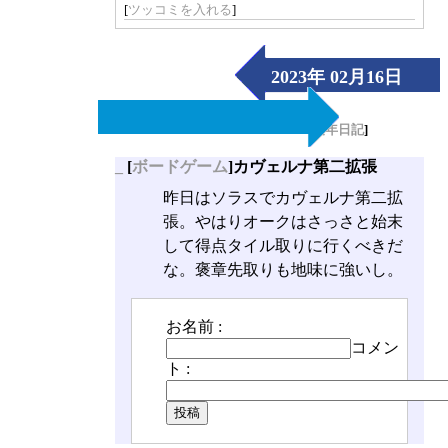
[
ツッコミを入れる
]
2023年 02月16日
（Thu）
[
長年日記
]
_
[
ボードゲーム
]カヴェルナ第二拡張
昨日はソラスでカヴェルナ第二拡
張。やはりオークはさっさと始末
して得点タイル取りに行くべきだ
な。褒章先取りも地味に強いし。
お名前 :
コメン
ト :