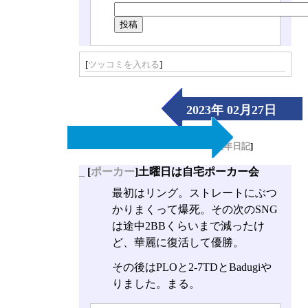
[
ツッコミを入れる
]
2023年 02月27日
（Mon）
[
長年日記
]
_
[
ポーカー
]土曜日は自宅ポーカー会
最初はリング。ストレートにぶつ
かりまくって爆死。その次のSNG
は途中2BBくらいまで減ったけ
ど、華麗に復活して優勝。
その後はPLOと2-7TDとBadugiや
りました。まる。