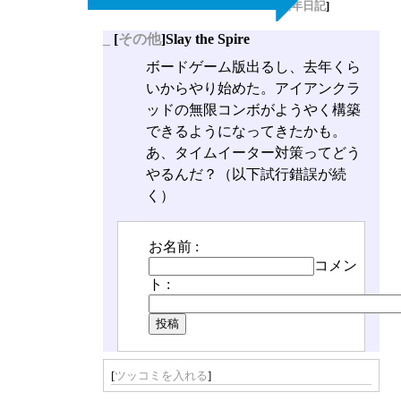
[
長年日記
]
_
[
その他
]Slay the Spire
ボードゲーム版出るし、去年くら
いからやり始めた。アイアンクラ
ッドの無限コンボがようやく構築
できるようになってきたかも。
あ、タイムイーター対策ってどう
やるんだ？（以下試行錯誤が続
く）
お名前 :
コメン
ト :
[
ツッコミを入れる
]