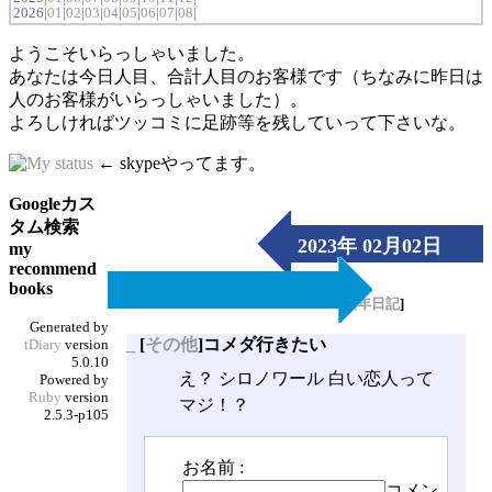
2026|
01
|
02
|
03
|
04
|
05
|
06
|
07
|
08
|
ようこそいらっしゃいました。
あなたは今日人目、合計人目のお客様です（ちなみに昨日は
人のお客様がいらっしゃいました）。
よろしければツッコミに足跡等を残していって下さいな。
← skypeやってます。
Googleカス
タム検索
2023年 02月02日
my
recommend
（Thu）
books
[
長年日記
]
Generated by
_
[
その他
]コメダ行きたい
tDiary
version
5.0.10
え？ シロノワール 白い恋人って
Powered by
Ruby
version
マジ！？
2.5.3-p105
お名前 :
コメン