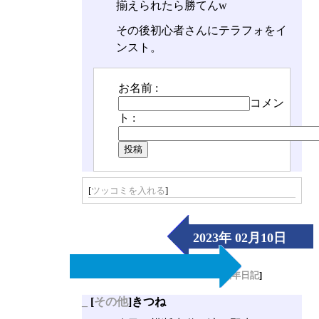
揃えられたら勝てんw
その後初心者さんにテラフォをイ
ンスト。
お名前 :
コメン
ト :
[
ツッコミを入れる
]
2023年 02月10日
（Fri）
[
長年日記
]
_
[
その他
]きつね