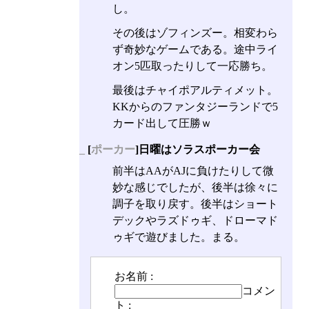
し。
その後はゾフィンズー。相変わら
ず奇妙なゲームである。途中ライ
オン5匹取ったりして一応勝ち。
最後はチャイポアルティメット。
KKからのファンタジーランドで5
カード出して圧勝ｗ
_
[
ポーカー
]日曜はソラスポーカー会
前半はAAがAJに負けたりして微
妙な感じでしたが、後半は徐々に
調子を取り戻す。後半はショート
デックやラズドゥギ、ドローマド
ゥギで遊びました。まる。
お名前 :
コメン
ト :