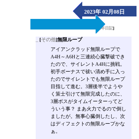
2023年 02月08日
（Wed）
[
長年日記
]
_
[
その他
]無限ループ
アイアンクラッド無限ループで
A4H～A6Hと三連続心臓撃破でき
たので、サイレントA4Hに挑戦。
初手ボーナスで祓い清め手に入っ
たのでサイレントでも無限ループ
目指して進む。3層後半でようや
く策士引けて無限完成したのに、
3層ボスがタイムイーターってど
ういう事？ まあ火力でるので倒し
ましたが。無事心臓倒したし、次
はディフェクトの無限ループかな
ぁ。