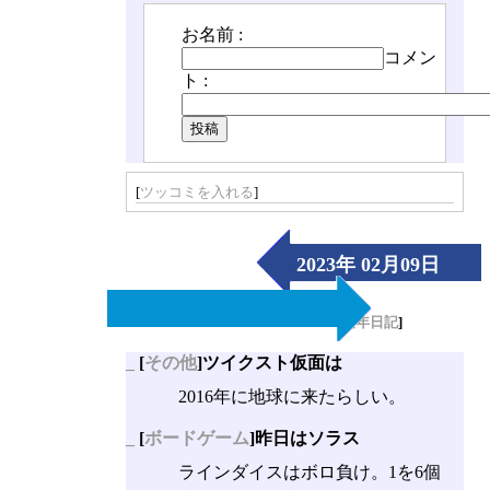
お名前 :
コメン
ト :
[
ツッコミを入れる
]
2023年 02月09日
（Thu）
[
長年日記
]
_
[
その他
]ツイクスト仮面は
2016年に地球に来たらしい。
_
[
ボードゲーム
]昨日はソラス
ラインダイスはボロ負け。1を6個