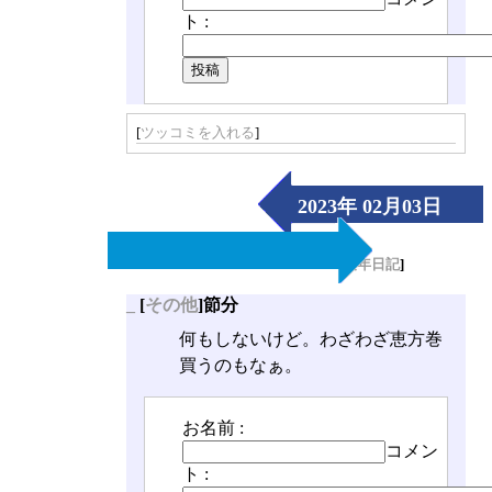
ト :
[
ツッコミを入れる
]
2023年 02月03日
（Fri）
[
長年日記
]
_
[
その他
]節分
何もしないけど。わざわざ恵方巻
買うのもなぁ。
お名前 :
コメン
ト :