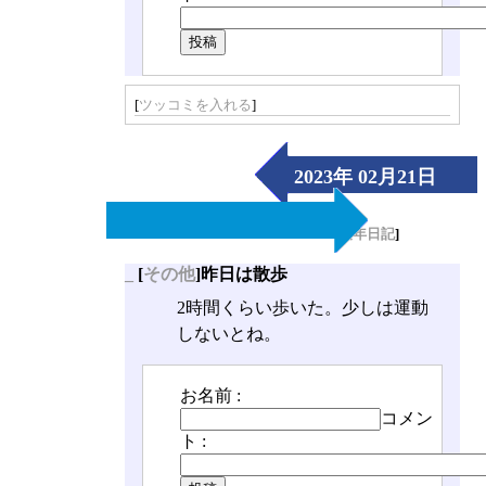
[
ツッコミを入れる
]
2023年 02月21日
（Tue）
[
長年日記
]
_
[
その他
]昨日は散歩
2時間くらい歩いた。少しは運動
しないとね。
お名前 :
コメン
ト :