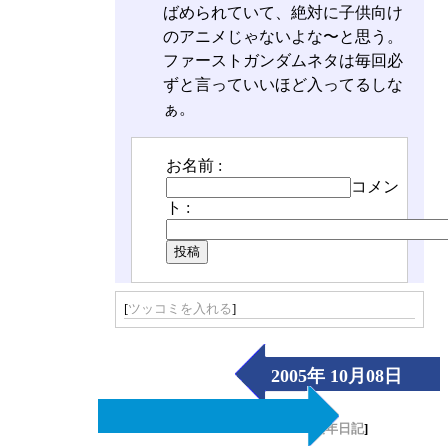
ばめられていて、絶対に子供向け
のアニメじゃないよな〜と思う。
ファーストガンダムネタは毎回必
ずと言っていいほど入ってるしな
ぁ。
お名前 :
コメン
ト :
[
ツッコミを入れる
]
2005年 10月08日
（Sat）
[
長年日記
]