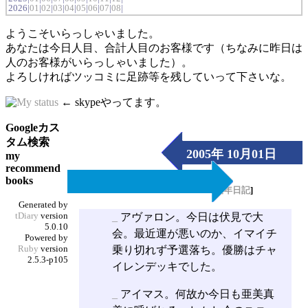
2026|
01
|
02
|
03
|
04
|
05
|
06
|
07
|
08
|
ようこそいらっしゃいました。
あなたは今日人目、合計人目のお客様です（ちなみに昨日は
人のお客様がいらっしゃいました）。
よろしければツッコミに足跡等を残していって下さいな。
← skypeやってます。
Googleカス
タム検索
2005年 10月01日
my
recommend
（Sat）
books
[
長年日記
]
Generated by
tDiary
version
_
アヴァロン。今日は伏見で大
5.0.10
会。最近運が悪いのか、イマイチ
Powered by
Ruby
version
乗り切れず予選落ち。優勝はチャ
2.5.3-p105
イレンデッキでした。
_
アイマス。何故か今日も亜美真