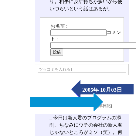
り。相手に反計持ちが多いから使
いづらいという話はあるが。
お名前 :
コメン
ト :
[
ツッコミを入れる
]
2005年 10月03日
（Mon）
[
長年日記
]
_
今日は新人君のプログラムの添
削。ちなみにウチの会社の新人君
じゃないところがミソ（笑）。何