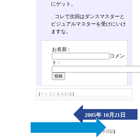
にゲット。
_
コレで次回はダンスマスターと
ビジュアルマスターを受けにいけ
ますな。
お名前 :
コメン
ト :
[
ツッコミを入れる
]
2005年 10月21日
（Fri）
[
長年日記
]