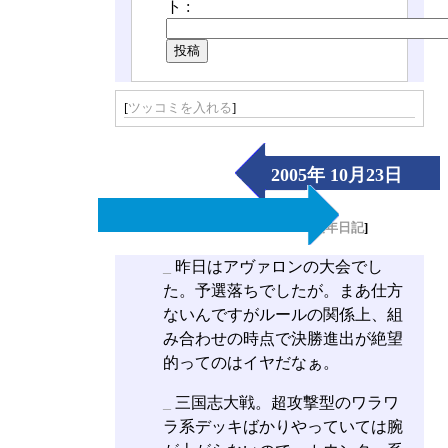
ト :
[
ツッコミを入れる
]
2005年 10月23日
（Sun）
[
長年日記
]
_
昨日はアヴァロンの大会でし
た。予選落ちでしたが。まあ仕方
ないんですがルールの関係上、組
み合わせの時点で決勝進出が絶望
的ってのはイヤだなぁ。
_
三国志大戦。超攻撃型のワラワ
ラ系デッキばかりやっていては腕