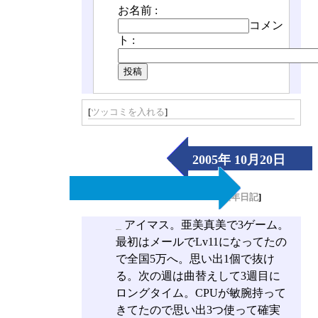
お名前 :
コメン
ト :
[
ツッコミを入れる
]
2005年 10月20日
（Thu）
[
長年日記
]
_
アイマス。亜美真美で3ゲーム。
最初はメールでLv11になってたの
で全国5万へ。思い出1個で抜け
る。次の週は曲替えして3週目に
ロングタイム。CPUが敏腕持って
きてたので思い出3つ使って確実