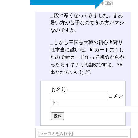
[
長年日記
]
_
段々寒くなってきました。まあ
暑い方が苦手なので冬の方がマシ
なのですが。
_
しかし三国志大戦の初心者狩り
は本当に酷いね。ICカード失くし
たので新カード作って初めからや
ったらイキナリ3連敗ですよ。SR
出たからいいけど。
お名前 :
コメン
ト :
[
ツッコミを入れる
]