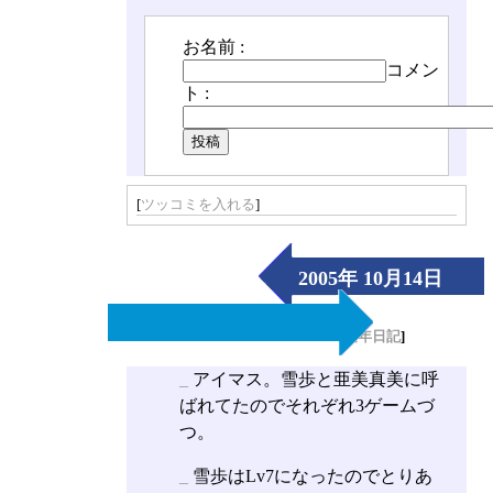
お名前 :
コメン
ト :
[
ツッコミを入れる
]
2005年 10月14日
（Fri）
[
長年日記
]
_
アイマス。雪歩と亜美真美に呼
ばれてたのでそれぞれ3ゲームづ
つ。
_
雪歩はLv7になったのでとりあ