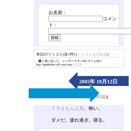
お名前 :
コメン
ト :
本日のツッコミ(全1件) [
ツッコミを入れる
]
_
謎
[>思い出した。レイザーラモンHG ゲーム化!?
http://garakudou.s43.xrea.com/ ↑こ..]
2005年 10月12日
（Wed）
[
長年日記
]
_
ドラえもん人形
。怖い。
_
ダメだ。疲れ過ぎ。寝る。