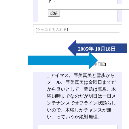
ト :
[
ツッコミを入れる
]
2005年 10月18日
（Tue）
[
長年日記
]
_
アイマス。亜美真美と雪歩から
メール。亜美真美は金曜日までだ
から良いとして、問題は雪歩。木
曜14時までなのだが明日は一日メ
ンテナンスでオフライン状態らし
いので、木曜しかチャンスが無
い。っていうか絶対無理。