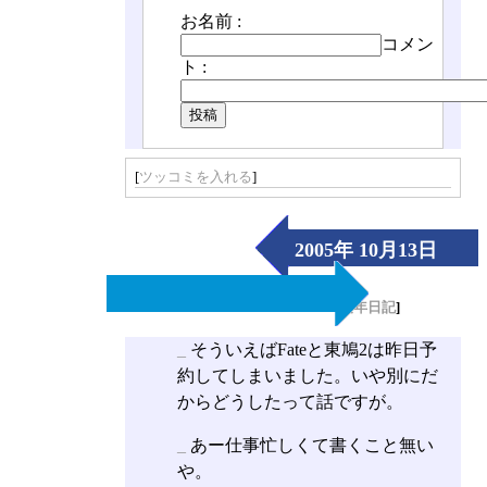
お名前 :
コメン
ト :
[
ツッコミを入れる
]
2005年 10月13日
（Thu）
[
長年日記
]
_
そういえばFateと東鳩2は昨日予
約してしまいました。いや別にだ
からどうしたって話ですが。
_
あー仕事忙しくて書くこと無い
や。