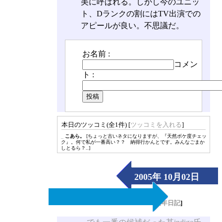
美に呼ばれる。しかし今のユニッ
ト、Dランクの割にはTV出演での
アピールが良い。不思議だ。
お名前 :
コメン
ト :
本日のツッコミ(全1件) [
ツッコミを入れる
]
_
こあら。
[ちょっと古いネタになりますが、『天然ボケ度チェッ
ク』。何で私が一番高い？？ 納得行かんとです。みんなごまか
しとるら？..]
2005年 10月02日
（Sun）
[
長年日記
]