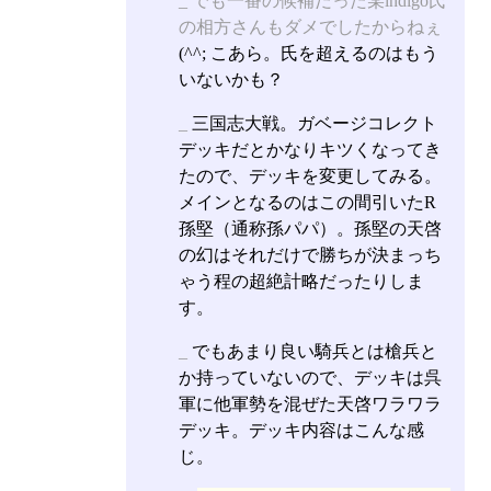
_
でも一番の候補だった某indigo氏
の相方さんもダメでしたからねぇ
(^^; こあら。氏を超えるのはもう
いないかも？
_
三国志大戦。ガベージコレクト
デッキだとかなりキツくなってき
たので、デッキを変更してみる。
メインとなるのはこの間引いたR
孫堅（通称孫パパ）。孫堅の天啓
の幻はそれだけで勝ちが決まっち
ゃう程の超絶計略だったりしま
す。
_
でもあまり良い騎兵とは槍兵と
か持っていないので、デッキは呉
軍に他軍勢を混ぜた天啓ワラワラ
デッキ。デッキ内容はこんな感
じ。