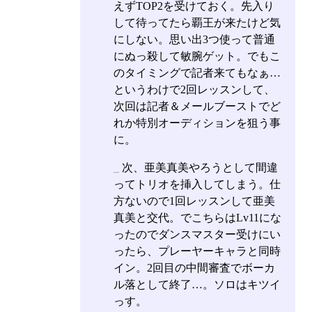
えずTOP2を受けておく。先入り
して待ってたら覇王が来たけど気
にしない。思い出3つ使って普通
にぬっ殺して敏腕ゲット。でもこ
のタイミングで記者来てもなぁ…
というわけで2回レッスンして、
次回は記者＆メールブーストでど
れか特別オーディションを狙う事
に。
_
次、亜美真美やろうとして間違
ってトリオを挿入してしまう。仕
方ないので1回レッスンして亜美
真美と交代。でこちらはLv11にな
ったのでダンスマスター受けにい
ったら、プレーヤーキャラと同時
イン。2回目の中間審査でボーカ
ル落として終了…。ソロはキツイ
っす。