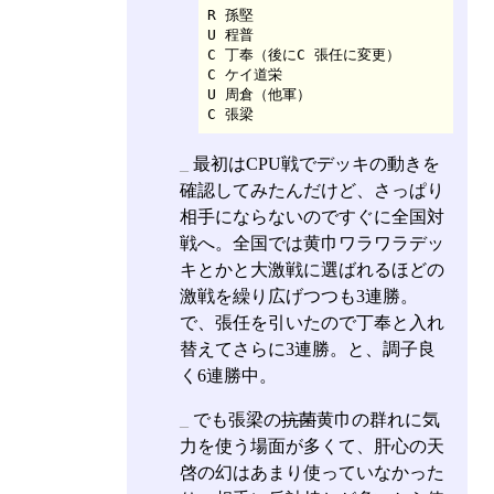
R 孫堅

U 程普

C 丁奉（後にC 張任に変更）

C ケイ道栄

U 周倉（他軍）

_
最初はCPU戦でデッキの動きを
確認してみたんだけど、さっぱり
相手にならないのですぐに全国対
戦へ。全国では黄巾ワラワラデッ
キとかと大激戦に選ばれるほどの
激戦を繰り広げつつも3連勝。
で、張任を引いたので丁奉と入れ
替えてさらに3連勝。と、調子良
く6連勝中。
_
でも張梁の
抗菌
黄巾の群れに気
力を使う場面が多くて、肝心の天
啓の幻はあまり使っていなかった