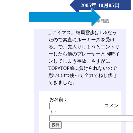
2005年 10月05日
（Wed）
[
長年日記
]
_
アイマス。結局雪歩はLv6だっ
たので素直にルーキーズを受け
る。で、先入りしようとエントリ
ーしたら他のプレーヤーと同時イ
ンしてしまう事故。さすがに
TOP×TOP前に負けられないので
思い出3つ使って全力でねじ伏せ
てきました。
お名前 :
コメン
ト :