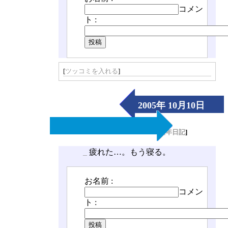
コメン
ト :
[
ツッコミを入れる
]
2005年 10月10日
（Mon）
[
長年日記
]
_
疲れた…。もう寝る。
お名前 :
コメン
ト :