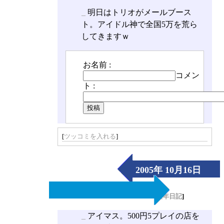
_
明日はトリオがメールブース
ト。アイドル神で全国5万を荒ら
してきますｗ
お名前 :
コメン
ト :
[
ツッコミを入れる
]
2005年 10月16日
（Sun）
[
長年日記
]
_
アイマス。500円5プレイの店を