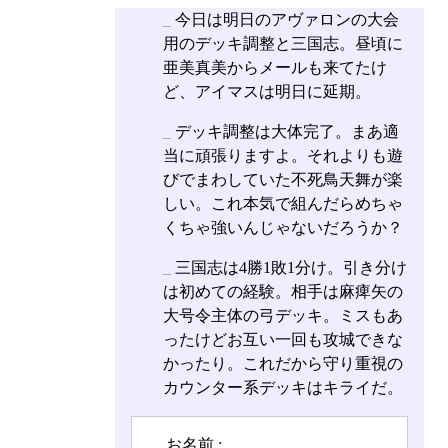
_
今日は明日のアヴァロンの大会
用のデッキ調整と三国志。昼頃に
亜美真美からメールも来てたけ
ど、アイマスは明日に延期。
_
デッキ調整は大体完了。まあ適
当に頑張りますよ。それよりも遊
びでまわしていた不死鳥天舞が楽
しい。これ本気で組んだらめちゃ
くちゃ強いんじゃないだろうか？
_
三国志は4勝1敗1分け。引き分け
は初めての経験。相手は麻痺矢の
大号令主体の弓デッキ。ミスもあ
ったけどお互い一回も攻城できな
かったり。これだから守り重視の
カウンター系デッキはキライだ。
お名前 :