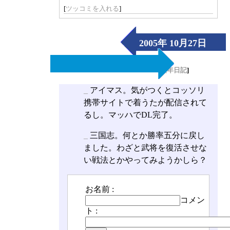
[
ツッコミを入れる
]
2005年 10月27日
（Thu）
[
長年日記
]
_
アイマス。気がつくとコッソリ
携帯サイトで着うたが配信されて
るし。マッハでDL完了。
_
三国志。何とか勝率五分に戻し
ました。わざと武将を復活させな
い戦法とかやってみようかしら？
お名前 :
コメン
ト :