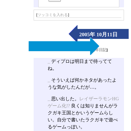
[
ツッコミを入れる
]
2005年 10月11日
（Tue）
[
長年日記
]
_
ディプロは明日まで待ってて
ね。
_
そういえば何かネタがあったよ
うな気がしたんだが…。
_
思い出した。
レイザーラモンHG
ゲーム化!?
良くは知りませんがラ
クガキ王国とかいうゲームらし
い。自分で書いたラクガキで遊べ
るゲームっぽい。