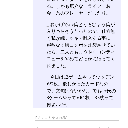
る。しかも厄介な「ライフ＝お
金」系のプレーヤーだったり。
_
おかげでarc氏とくろひょう氏が
入りづらそうだったので、仕方無
く私が蟻デッキで乱入する事に。
容赦なく蟻コンボを炸裂させてい
たら、二人ともようやくコンティ
ニューをやめてどっかに行ってく
れました。
_
今日は12ゲームやってウッデン
が2枚。欲しかったカードなの
で、文句はないかな。でもarc氏の
8ゲームやってVR1枚、R3枚って
何よ…(^^;
[
ツッコミを入れる
]