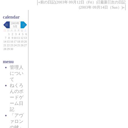
«前の日記(2003年 09月12日（Fri）)
最新
次の日記
(2003年 09月14日（Sun）)»
calendar
2003年
前
次
9月
日
月
火
水
木
金
土
1
2
3
4
5
6
7
8
9
10
11
12
13
14
15
16
17
18
19
20
21
22
23
24
25
26
27
28
29
30
menu
管理人
につい
て
ねくろ
んのボ
ードゲ
ーム日
記
「アヴ
ァロン
の鍵」