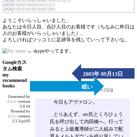
2024|
01
|
02
|
03
|
04
|
05
|
06
|
07
|
09
|
10
|
11
|
12
|
2025|
01
|
06
|
07
|
08
|
09
|
10
|
11
|
12
|
2026|
01
|
02
|
03
|
04
|
05
|
06
|
07
|
08
|
ようこそいらっしゃいました。
あなたは今日人目、合計人目のお客様です（ちなみに昨日は
人のお客様がいらっしゃいました）。
よろしければツッコミに足跡等を残していって下さいな。
← skypeやってます。
Googleカス
タム検索
2003年 09月13日
my
recommend
（Sat）
books
眠い
[
長年日記
]
Generated by
tDiary
version
_
今日もアヴァロン。
5.0.10
Powered by
_
とりあえず、arc氏とくろひょう
Ruby
version
2.5.3-p105
氏を呼び出して内田橋へ。行って
みると上級魔導師が二人組みで配
置＆メルトダウンを繰り返してい