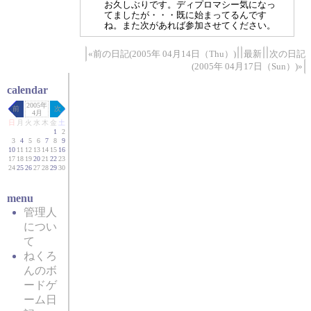
お久しぶりです。ディプロマシー気になっ
てましたが・・・既に始まってるんです
ね。また次があれば参加させてください。
«前の日記(2005年 04月14日（Thu）)
最新
次の日記
(2005年 04月17日（Sun）)»
calendar
2005年
前
次
4月
日
月
火
水
木
金
土
1
2
3
4
5
6
7
8
9
10
11
12
13
14
15
16
17
18
19
20
21
22
23
24
25
26
27
28
29
30
menu
管理人
につい
て
ねくろ
んのボ
ードゲ
ーム日