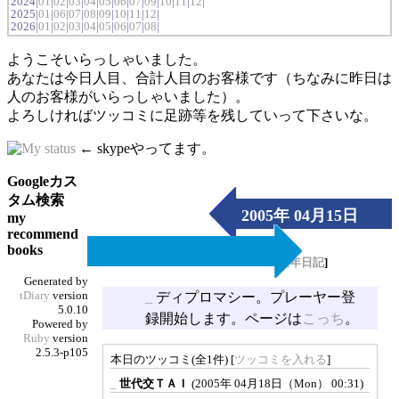
2024|
01
|
02
|
03
|
04
|
05
|
06
|
07
|
09
|
10
|
11
|
12
|
2025|
01
|
06
|
07
|
08
|
09
|
10
|
11
|
12
|
2026|
01
|
02
|
03
|
04
|
05
|
06
|
07
|
08
|
ようこそいらっしゃいました。
あなたは今日人目、合計人目のお客様です（ちなみに昨日は
人のお客様がいらっしゃいました）。
よろしければツッコミに足跡等を残していって下さいな。
← skypeやってます。
Googleカス
タム検索
2005年 04月15日
my
recommend
（Fri）
books
[
長年日記
]
Generated by
tDiary
version
_
ディプロマシー。プレーヤー登
5.0.10
録開始します。ページは
こっち
。
Powered by
Ruby
version
2.5.3-p105
本日のツッコミ(全1件) [
ツッコミを入れる
]
_
世代交ＴＡＩ
(2005年 04月18日（Mon） 00:31)