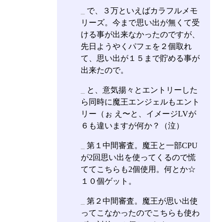
_
で、３万といえばカラフルメモ
リーズ。今まで思い出が無くて受
ける事が出来なかったのですが、
先日ようやくパフェを２個取れ
て、思い出が１５まで貯める事が
出来たので。
_
と、意気揚々とエントリーした
ら同時に魔王エンジェルもエント
リー（ぉ え〜と、イメージLVが
６も違いますが何か？（泣）
_
第１中間審査。魔王と一部CPU
が2回思い出を使ってくるので慌
ててこちらも2個使用。何とか☆
１０個ゲット。
_
第２中間審査。魔王が思い出使
ってこなかったのでこちらも使わ