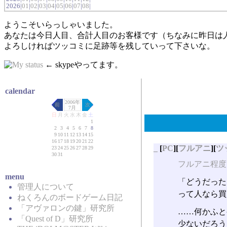
2026|
01
|
02
|
03
|
04
|
05
|
06
|
07
|
08
|
ようこそいらっしゃいました。
あなたは今日人目、合計人目のお客様です（ちなみに昨日は
よろしければツッコミに足跡等を残していって下さいな。
← skypeやってます。
calendar
2006年
前
次
7月
日
月
火
水
木
金
土
1
2
3
4
5
6
7
8
9
10
11
12
13
14
15
16
17
18
19
20
21
22
_
[
PC
][
フルアニ
][
ツ
23
24
25
26
27
28
29
30
31
フルアニ程度
menu
「どうだった
管理人について
って人なら買
ねくろんのボードゲーム日記
「アヴァロンの鍵」研究所
……何かふと
「Quest of D」研究所
少ないだろう