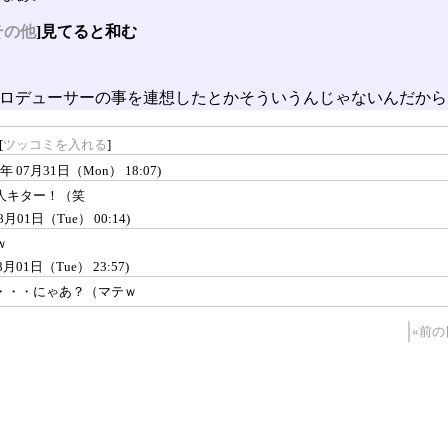
その他
]見てると和む
ロデューサーの事を連想したとかそういうんじゃないんだから
[
ツッコミを入れる
]
6年 07月31日（Mon） 18:07)
人キター！（笑
08月01日（Tue） 00:14)
ｗ
08月01日（Tue） 23:57)
・・・にゃあ？（マテｗ
«前の日