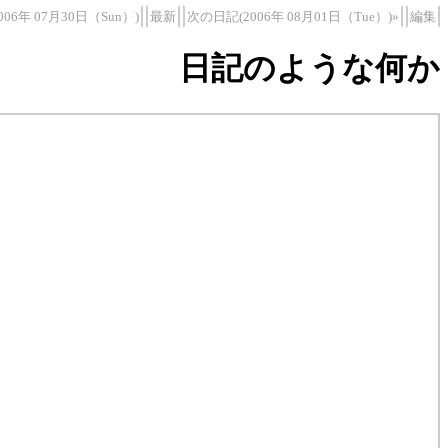
06年 07月30日（Sun）)
最新
次の日記(2006年 08月01日（Tue）)»
編集
日記のような何か