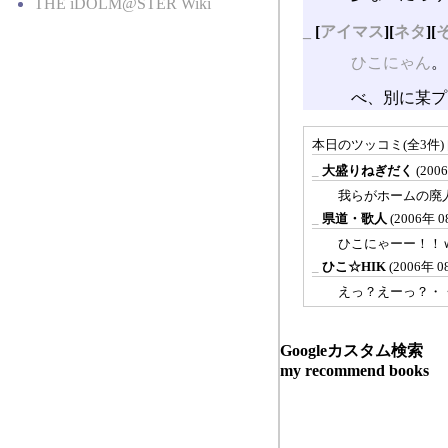
THE iDOLM@STER Wiki
_
[
アイマス
][
ネタ
][
ひこにゃん
。
べ、別に某プ
本日のツッコミ(全3件) 
_
大盛りねぎだく
(200
我らがホームの廃
_
県道・歌人
(2006年 
ひこにゃーー！！
_
ひこ☆HIK
(2006年 
えっ？えーっ？・
Googleカスタム検索
my recommend books