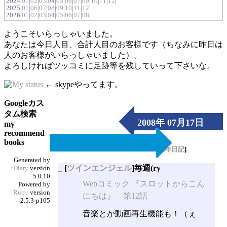
2024|
01
|
02
|
03
|
04
|
05
|
06
|
07
|
09
|
10
|
11
|
12
|
2025|
01
|
06
|
07
|
08
|
09
|
10
|
11
|
12
|
2026|
01
|
02
|
03
|
04
|
05
|
06
|
07
|
08
|
ようこそいらっしゃいました。
あなたは今日人目、合計人目のお客様です（ちなみに昨日は
人のお客様がいらっしゃいました）。
よろしければツッコミに足跡等を残していって下さいな。
← skypeやってます。
Googleカス
タム検索
2008年 07月17日
my
recommend
（Thu）
books
[
長年日記
]
Generated by
_
[
ツインエンジェル
]毎週(ry
tDiary
version
5.0.10
Webコミック 『スロットからこん
Powered by
Ruby
version
にちは』 第12話
2.5.3-p105
音楽とか動画再生機能も！（ぇ