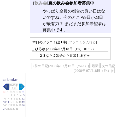
_
[
飲み会
]夏の飲み会参加者募集中
やっぱり全員の都合の良い日はな
いですね。今のところ9日か23日
が最有力？ まだまだ参加希望者は
募集中です。
本日のツッコミ(全1件) [
ツッコミを入れる
]
_
ひろゆ
(2008年 07月18日（Fri） 01:32)
２３なら２次会から参加しますｗ
«前の日記(2008年 07月16日（Wed）)
最新
次の日記
(2008年 07月18日（Fri）)»
calendar
2008年
前
次
7月
日
月
火
水
木
金
土
1
2
3
4
5
6
7
8
9
10
11
12
13
14
15
16
17
18
19
20
21
22
23
24
25
26
27
28
29
30
31