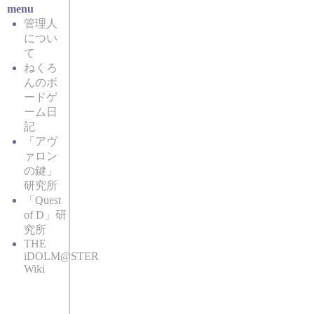
menu
管理人
につい
て
ねくろ
んのボ
ードゲ
ーム日
記
「アヴ
ァロン
の鍵」
研究所
「Quest
of D」研
究所
THE
iDOLM@STER
Wiki