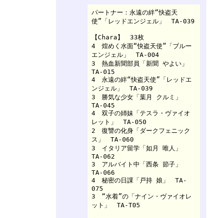
パートナー：永遠の絆“快盗天
使”「レッドエンジェル」　TA-039

【Chara】　33枚

4　煌めく水面“快盗天使”「ブルー
エンジェル」　TA-004

3　熱血新聞部員「新聞 やよい」　
TA-015

4　永遠の絆“快盗天使”「レッドエ
ンジェル」　TA-039

3　勝気な少女「葉月 クルミ」　
TA-045

4　双子の姉妹「テスラ・ヴァイオ
レット」　TA-050

2　復讐の化身「ダークフェニック
ス」　TA-060

3　イタリア留学「如月 唯人」　
TA-062

3　アルバイト中「西条 節子」　
TA-066

4　秘密の日課「戸持 娘」　TA-
075

3　“水着”の「ナイン・ヴァイオレ
ット」　TA-T05
