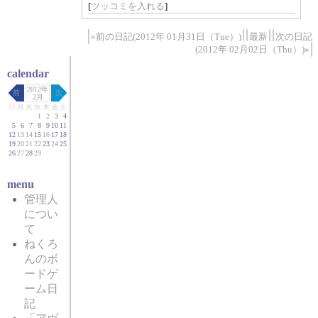
[
ツッコミを入れる
]
«前の日記(2012年 01月31日（Tue）)
最新
次の日記
(2012年 02月02日（Thu）)»
calendar
2012年
前
次
2月
日
月
火
水
木
金
土
1
2
3
4
5
6
7
8
9
10
11
12
13
14
15
16
17
18
19
20
21
22
23
24
25
26
27
28
29
menu
管理人
につい
て
ねくろ
んのボ
ードゲ
ーム日
記