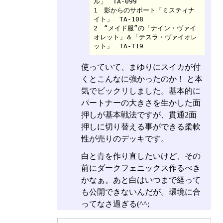
ル」　TA-099

1　影からのサポート「ミスティナ
イト」　TA-108

2　“メイド服”の「ナイン・ヴァイ
オレット」＆「テスラ・ヴァイオレ
ット」　TA-T19
使っていて、まゆりにスイカが付
くとこんなに強かったのか！ と本
気でビックリしました。基本的に
パートナーの大きさを生かした面
押しが基本戦法ですが、貫通2面
押しに切り替える事ができる柔軟
性が売りのデッキです。
白と青を作り直したいけど、その
前にダークフェニックス作るべき
かなぁ。あと白はいつまで経って
も公開できないんだが。環境に合
ってなさ過ぎる(^^;