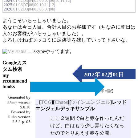
2024|
01
|
02
|
03
|
04
|
05
|
06
|
07
|
09
|
10
|
11
|
12
|
2025|
01
|
06
|
07
|
08
|
09
|
10
|
11
|
12
|
2026|
01
|
02
|
03
|
04
|
05
|
06
|
07
|
08
|
ようこそいらっしゃいました。
あなたは今日人目、合計人目のお客様です（ちなみに昨日は
人のお客様がいらっしゃいました）。
よろしければツッコミに足跡等を残していって下さいな。
← skypeやってます。
Googleカス
タム検索
2012年 02月01日
my
recommend
（Wed）
books
[
長年日記
]
Generated by
_
[
TCG
][
Chaos
][
ツインエンジェル
]レッド
tDiary
version
5.0.10
エンジェルデッキサンプル
Powered by
Ruby
version
ここ２週間で白と赤を作ったんだ
2.5.3-p105
けど、白はもう少し弄りたくなっ
たのでとりあえず赤を公開。