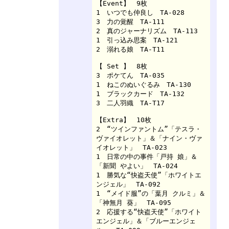
【Event】　9枚

1　いつでも仲良し　TA-028

3　力の覚醒　TA-111

2　真のジャーナリズム　TA-113

1　引っ込み思案　TA-121

2　溺れる娘　TA-T11

【 Set 】　8枚

3　ポケてん　TA-035

1　ねこのぬいぐるみ　TA-130

1　ブラックカード　TA-132

3　二人羽織　TA-T17

【Extra】　10枚

2　“ツインファントム”「テスラ・
ヴァイオレット」＆「ナイン・ヴァ
イオレット」　TA-023

1　日常の中の事件「戸持 娘」＆
「新聞 やよい」　TA-024

1　勝気な“快盗天使”「ホワイトエ
ンジェル」　TA-092

1　“メイド服”の「葉月 クルミ」＆
「神無月 葵」　TA-095

2　応援する“快盗天使”「ホワイト
エンジェル」＆「ブルーエンジェ