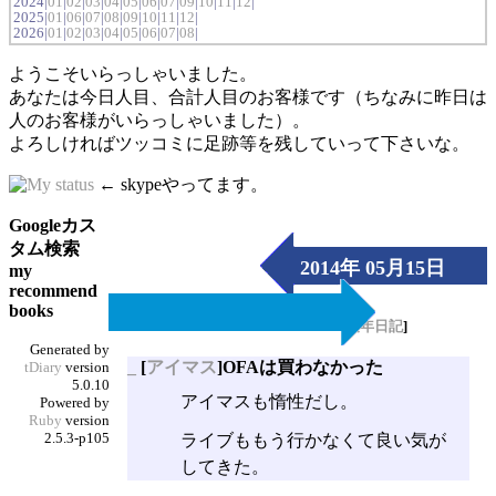
2024|
01
|
02
|
03
|
04
|
05
|
06
|
07
|
09
|
10
|
11
|
12
|
2025|
01
|
06
|
07
|
08
|
09
|
10
|
11
|
12
|
2026|
01
|
02
|
03
|
04
|
05
|
06
|
07
|
08
|
ようこそいらっしゃいました。
あなたは今日人目、合計人目のお客様です（ちなみに昨日は
人のお客様がいらっしゃいました）。
よろしければツッコミに足跡等を残していって下さいな。
← skypeやってます。
Googleカス
タム検索
2014年 05月15日
my
recommend
（Thu）
books
[
長年日記
]
Generated by
_
[
アイマス
]OFAは買わなかった
tDiary
version
5.0.10
アイマスも惰性だし。
Powered by
Ruby
version
2.5.3-p105
ライブももう行かなくて良い気が
してきた。