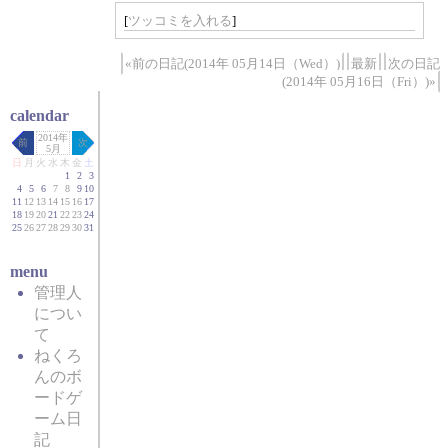
[
ツッコミを入れる
]
«前の日記(2014年 05月14日（Wed）)
最新
次の日記
(2014年 05月16日（Fri）)»
calendar
2014年
前
次
5月
日
月
火
水
木
金
土
1
2
3
4
5
6
7
8
9
10
11
12
13
14
15
16
17
18
19
20
21
22
23
24
25
26
27
28
29
30
31
menu
管理人
につい
て
ねくろ
んのボ
ードゲ
ーム日
記